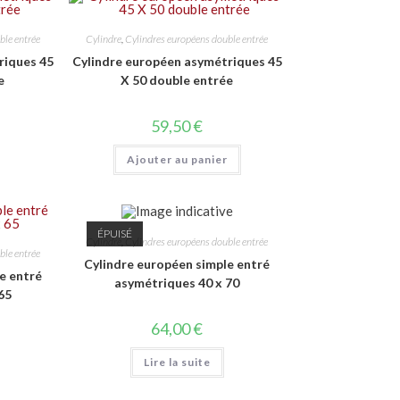
ble entrée
Cylindre
,
Cylindres européens double entrée
riques 45
Cylindre européen asymétriques 45
e
X 50 double entrée
59,50
€
Ajouter au panier
ÉPUISÉ
Cylindre
,
Cylindres européens double entrée
ble entrée
Cylindre européen simple entré
e entré
asymétriques 40 x 70
65
64,00
€
Lire la suite