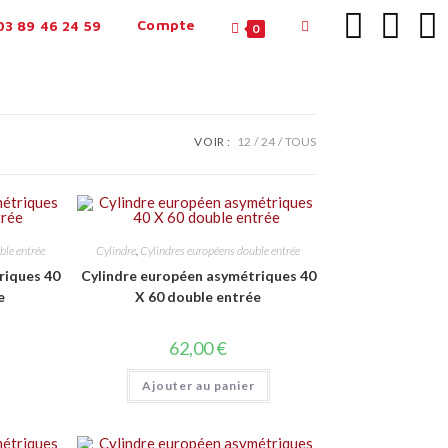
Compte
3 89 46 24 59
0
VOIR :
12
24
TOUS
ble entrée
Cylindre
,
Cylindres européens double entrée
riques 40
Cylindre européen asymétriques 40
e
X 60 double entrée
62,00
€
Ajouter au panier