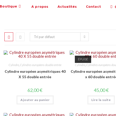
Boutique
A propos
Actualités
Contact
0
Tri par défaut
ÉPUISÉ
Cylindre
,
Cylindres européens double entrée
Cylindre
,
Cylindres européens dou
Cylindre européen asymétriques 40
Cylindre européen asymét
X 55 double entrée
x 60 double entré
62,00
€
45,00
€
Ajouter au panier
Lire la suite