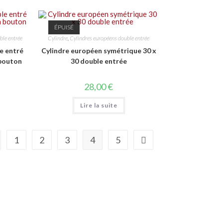
ÉPUISÉ
ble entrée
Cylindre
,
Cylindres européens double entrée
e entré
Cylindre européen symétrique 30 x
 bouton
30 double entrée
28,00
€
Lire la suite
1
2
3
4
5