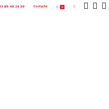
Compte
3 89 46 24 59
0
N
LE