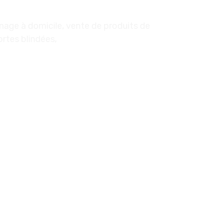
nnage à domicile, vente de produits de
Portes blindées,
…découvrir nos gammes
12 Aven
Cliquez-ici pour 