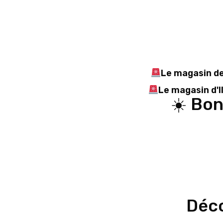
Le magasin d
Le magasin d'I
☀️ Bon
Déco