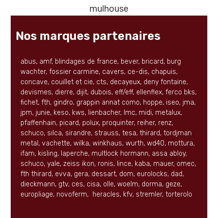
Nos marques partenaires
abus, amf, blindages de france, bever, bricard, burg
wachter, fossier carmine, cavers, ce-dis, chapuis,
concave, couillet et cie, cts, decayeux, deny fontaine,
devismes, dierre, dijit, dubois, eff/eff, ellenflex, ferco bks,
fichet, fth, gindro, grappin annat como, hoppe, iseo, jma,
jpm, junie, keso, kws, lienbacher, lmc, midi, metalux,
pfaffenhain, picard, polux, proquinter, reiher, renz,
schuco, silca, sirandre, strauss, tesa, thirard, tordjman
metal, vachette, wilka, winkhaus, wurth, wd40, mottura,
ifam, kisling, laperche, multlock hormann, assa abloy,
schuco, yale, zeiss ikon, ronis, lince, kaba, mauer, omec,
fth thirard, evva, gera, dessart, dom, eurolocks, dad,
dieckmann, gtv, ces, cisa, olle, woelm, dorma, geze,
europliage, novoferm, heracles, kfv, stremler, torterolo