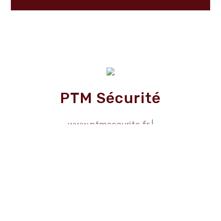
PTM Sécurité
www.ptmsecurite.fr
|
contact@ptmsecurite.fr
|
03 89 46 24 59
© COPYRIGHT - PTM SÉCURITÉ |
MENTIONS LÉGALES