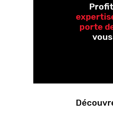
Profi
expertis
porte d
vous
Découvre