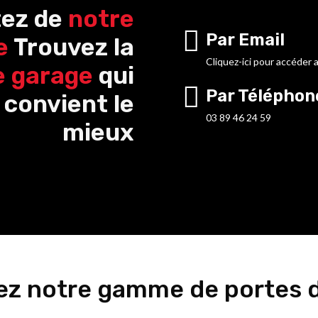
tez de
notre
Par Email
e
Trouvez la
Cliquez-ici pour accéder 
e garage
qui
Par Téléphon
 convient le
03 89 46 24 59
mieux
z notre gamme de portes 