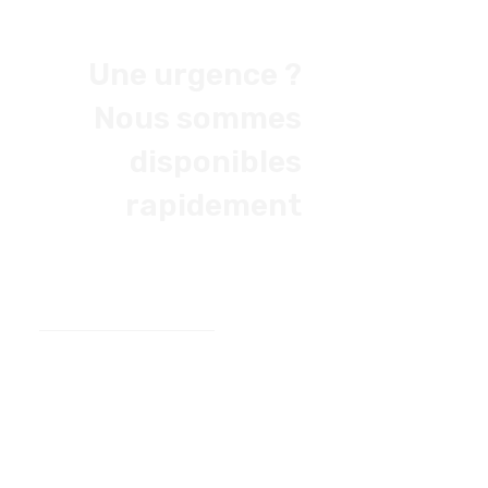
Une urgence ?
Nous sommes
disponibles
rapidement
Par Téléphone
03 89 46 24 59
Par Email
iquez-ici pour accéder au Formulaire de
contact