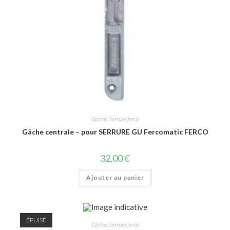
Gâche
,
Serrure ferco
Gâche centrale – pour SERRURE GU Fercomatic FERCO
32,00
€
Ajouter au panier
ÉPUISÉ
Gâche
,
Serrure ferco