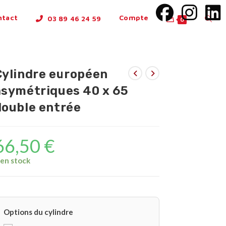
ntact
Compte
03 89 46 24 59
0
Cylindre européen
asymétriques 40 x 65
double entrée
66,50
€
 en stock
Options du cylindre