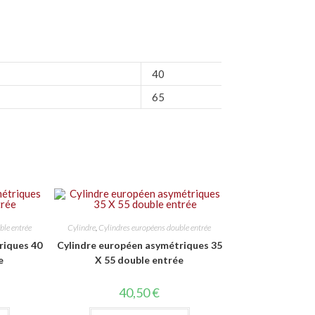
40
65
ble entrée
Cylindre
,
Cylindres européens double entrée
riques 40
Cylindre européen asymétriques 35
e
X 55 double entrée
40,50
€