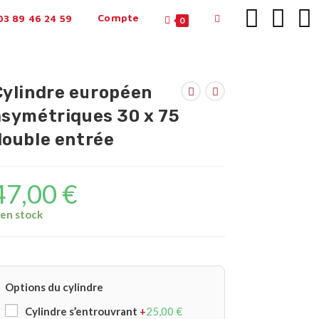
Compte
3 89 46 24 59
0
Cylindre européen
asymétriques 30 x 75
double entrée
47,00
€
 en stock
Options du cylindre
Cylindre s’entrouvrant
+
25,00
€