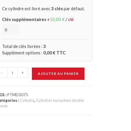
Ce cylindre est livré avec
3 clés
par défaut.
Clés supplémentaires
+
10,00
€
/ clé
Total de clés livrées :
3
Supplément options :
0,00
€ TTC
-
+
AJOUTER AU PANIER
GS :
PTMD3075
atégories :
Cylindre
,
Cylindres européens double
ntrée