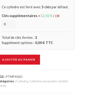
Ce cylindre est livré avec
3 clés
par défaut.
Clés supplémentaires
+
12,50
€
/ clé
Total de clés livrées :
3
Supplément options :
0,00
€ TTC
AJOUTER AU PANIER
GS :
PTMP4060
atégories :
Cylindre
,
Cylindres européens double
ntrée