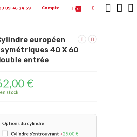
Compte
3 89 46 24 59
0
Cylindre européen
asymétriques 40 X 60
double entrée
62,00
€
 en stock
Options du cylindre
Cylindre s’entrouvrant
+
25,00
€