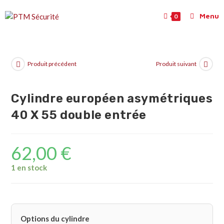
Menu
0
Produit précédent
Produit suivant
Cylindre européen asymétriques
40 X 55 double entrée
62,00
€
1 en stock
Options du cylindre