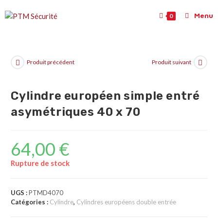
Menu
0
Produit précédent
Produit suivant
Cylindre européen simple entré
asymétriques 40 x 70
64,00
€
Rupture de stock
UGS :
PTMD4070
Catégories :
Cylindre
,
Cylindres européens double entrée