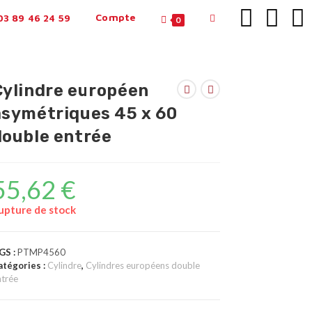
Compte
3 89 46 24 59
0
Cylindre européen
asymétriques 45 x 60
double entrée
55,62
€
upture de stock
GS :
PTMP4560
atégories :
Cylindre
,
Cylindres européens double
ntrée