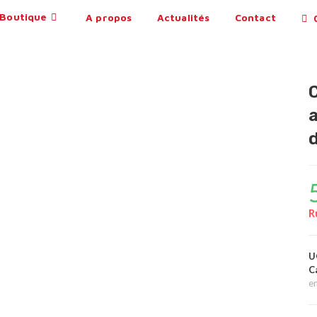
Boutique
A propos
Actualités
Contact
0
R
U
C
e