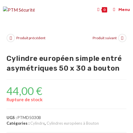
Menu
0
Produit précédent
Produit suivant
Cylindre européen simple entré
asymétriques 50 x 30 a bouton
44,00
€
Rupture de stock
UGS :
PTMD5030B
Catégories :
Cylindre
,
Cylindres européens à Bouton