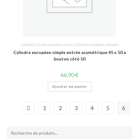
Cylindre
,
Cylindre européen à points
,
Cylindres européens à Bouton
Cylindre européen simple entrée asymétrique 45 x 50 a
bouton côté 50
66,90
€
Ajouter au panier
1
2
3
4
5
6