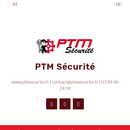
65
(1)
PTM Sécurité
www.ptmsecurite.fr
|
contact@ptmsecurite.fr
|
03 89 46
24 59