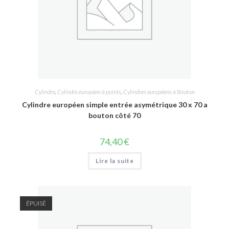
Cylindre
,
Cylindre européen à points
,
Cylindres européens à Bouton
Cylindre européen simple entrée asymétrique 30 x 70 a
bouton côté 70
74,40
€
Lire la suite
ÉPUISÉ