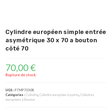
Cylindre européen simple entrée
asymétrique 30 x 70 a bouton
côté 70
70,00
€
Rupture de stock
UGS :
PTMP7030B
Catégories :
Cylindre
,
Cylindre européen à points
,
Cylindres
européens à Bouton