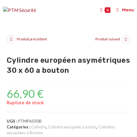
Menu
0
Produit précédent
Produit suivant
Cylindre européen asymétriques
30 x 60 a bouton
66,90
€
Rupture de stock
UGS :
PTMP6030B
Catégories :
Cylindre
,
Cylindre européen à points
,
Cylindres
européens à Bouton