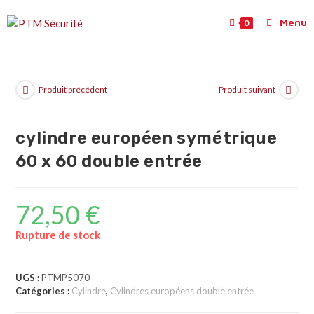
Menu
0
Produit précédent
Produit suivant
cylindre européen symétrique
60 x 60 double entrée
72,50
€
Rupture de stock
UGS :
PTMP5070
Catégories :
Cylindre
,
Cylindres européens double entrée