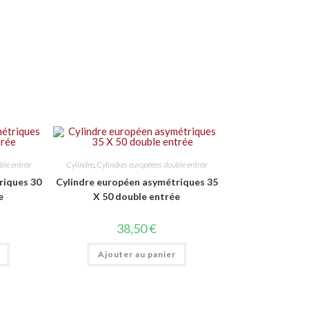
ble entrée
Cylindre
,
Cylindres européens double entrée
riques 30
Cylindre européen asymétriques 35
e
X 50 double entrée
38,50
€
Ajouter au panier