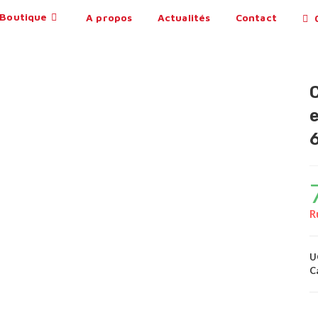
Boutique
A propos
Actualités
Contact
0
R
U
C