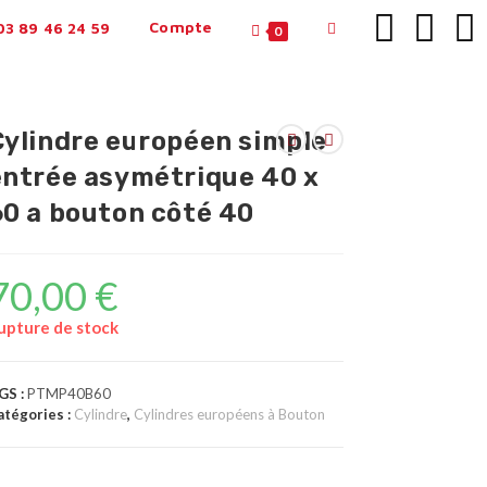
Compte
3 89 46 24 59
0
Cylindre européen simple
entrée asymétrique 40 x
60 a bouton côté 40
70,00
€
upture de stock
GS :
PTMP40B60
atégories :
Cylindre
,
Cylindres européens à Bouton