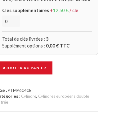
Clés supplémentaires
+
12,50
€
/ clé
Total de clés livrées :
3
Supplément options :
0,00
€ TTC
AJOUTER AU PANIER
GS :
PTMP6040B
atégories :
Cylindre
,
Cylindres européens double
ntrée