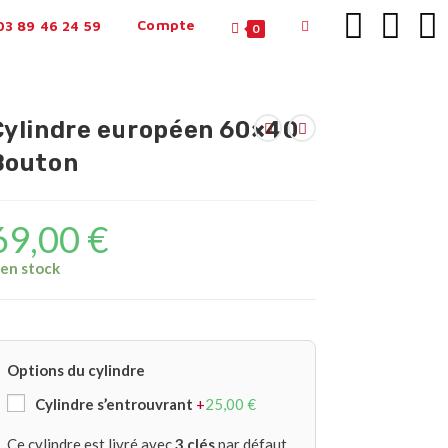
Compte
3 89 46 24 59
0
Cylindre européen 60×40
Bouton
69,00
€
 en stock
Options du cylindre
Cylindre s’entrouvrant
+
25,00
€
Ce cylindre est livré avec
3 clés
par défaut.