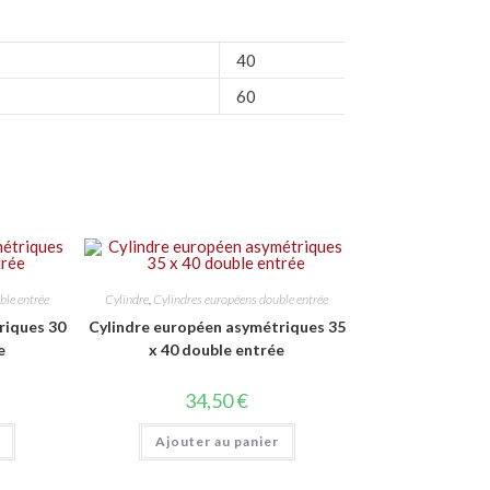
40
60
ble entrée
Cylindre
,
Cylindres européens double entrée
riques 30
Cylindre européen asymétriques 35
e
x 40 double entrée
34,50
€
Ajouter au panier