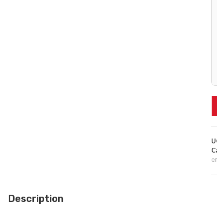
U
C
e
Description