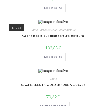
Lire la suite
ÉPUISÉ
Gâche
,
Gâche électrique
,
Serrure mottura
Gache electrique pour serrure mottura
133,68
€
Lire la suite
Gâche
GACHE ELECTRIQUE SERRURE A LARDER
70,32
€
Ajouter au panier