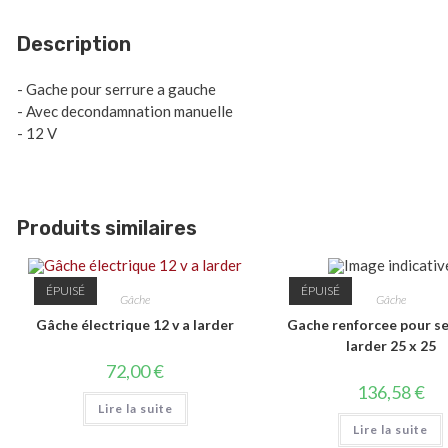
Description
- Gache pour serrure a gauche
- Avec decondamnation manuelle
- 12 V
Produits similaires
ÉPUISÉ
ÉPUISÉ
Gâche
Gâche
Gâche électrique 12 v a larder
Gache renforcee pour se
larder 25 x 25
72,00
€
136,58
€
Lire la suite
Lire la suite