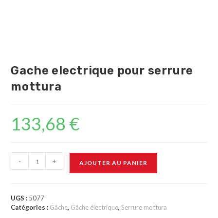
Gache electrique pour serrure
mottura
133,68
€
-
+
AJOUTER AU PANIER
UGS :
5077
Catégories :
Gâche
,
Gâche électrique
,
Serrure mottura