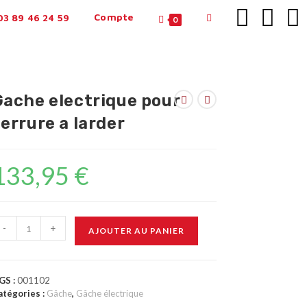
Compte
3 89 46 24 59
0
Gache electrique pour
errure a larder
133,95
€
-
+
AJOUTER AU PANIER
GS :
001102
atégories :
Gâche
,
Gâche électrique