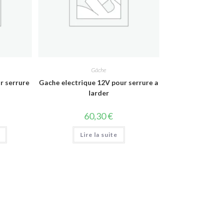
Gâche
r serrure
Gache electrique 12V pour serrure a
larder
60,30
€
Lire la suite