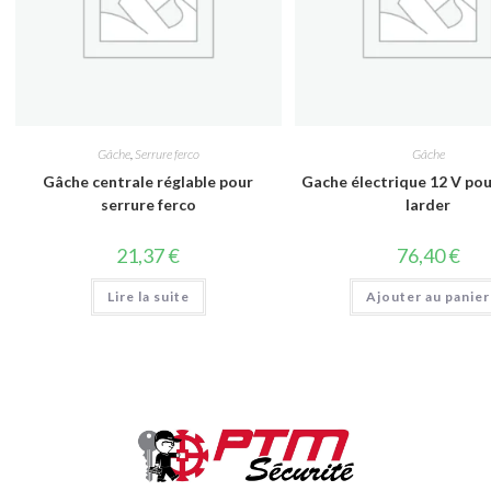
Gâche
,
Serrure ferco
Gâche
Gâche centrale réglable pour
Gache électrique 12 V pou
serrure ferco
larder
21,37
€
76,40
€
Lire la suite
Ajouter au panier