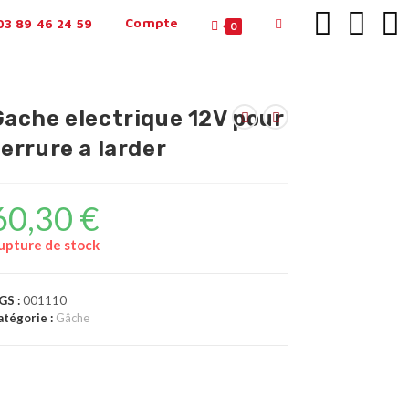
Compte
3 89 46 24 59
0
Gache electrique 12V pour
errure a larder
60,30
€
upture de stock
GS :
001110
atégorie :
Gâche