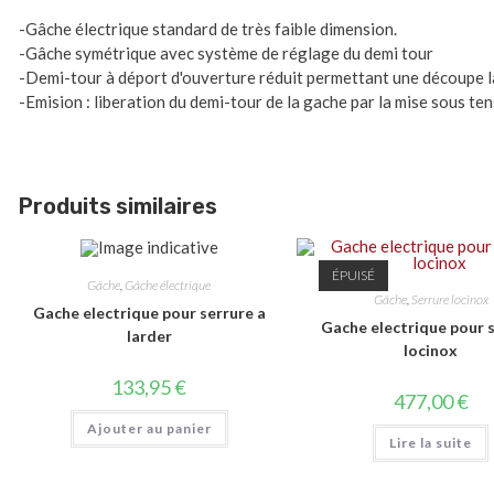
-Gâche électrique standard de très faible dimension.
-Gâche symétrique avec système de réglage du demi tour
-Demi-tour à déport d'ouverture réduit permettant une découpe la
-Emision : liberation du demi-tour de la gache par la mise sous te
Produits similaires
ÉPUISÉ
Gâche
,
Gâche électrique
Gâche
,
Serrure locinox
Gache electrique pour serrure a
Gache electrique pour 
larder
locinox
133,95
€
477,00
€
Ajouter au panier
Lire la suite