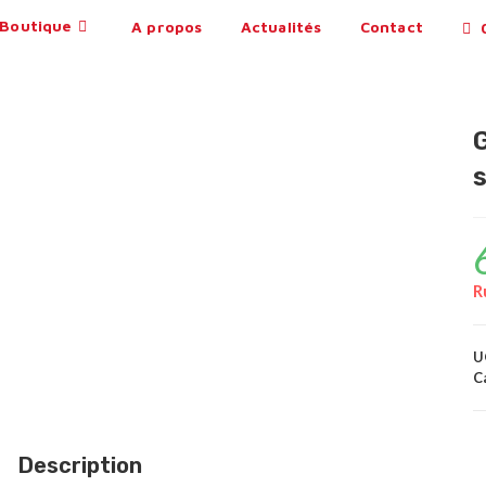
Boutique
A propos
Actualités
Contact
0
s
R
U
C
Description