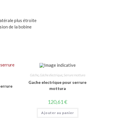
térale plus étroite
nsion de la bobine
Gâche
,
Gâche électrique
,
Serrure mottura
Gache electrique pour serrure
serrure
mottura
120,61
€
Ajouter au panier