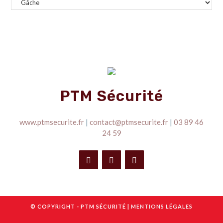
PTM Sécurité
www.ptmsecurite.fr
|
contact@ptmsecurite.fr
|
03 89 46
24 59
© COPYRIGHT - PTM SÉCURITÉ |
MENTIONS LÉGALES