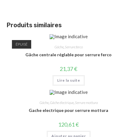
Produits similaires
ÉPUISÉ
Gâche
,
Serrure ferco
Gâche centrale réglable pour serrure ferco
21,37
€
Lire la suite
Gâche
,
Gâche électrique
,
Serrure mottura
Gache electrique pour serrure mottura
120,61
€
Ajouter au panier