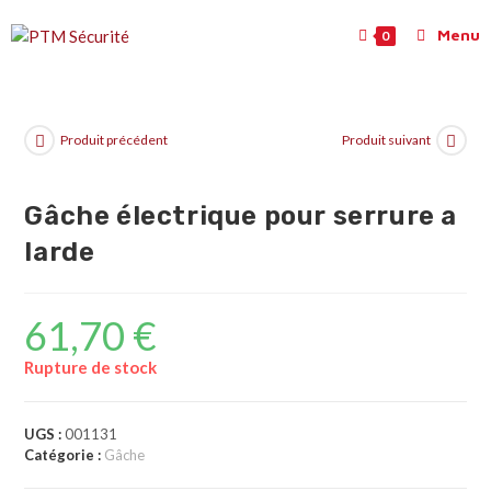
Menu
0
Produit précédent
Produit suivant
Gâche électrique pour serrure a
larde
61,70
€
Rupture de stock
UGS :
001131
Catégorie :
Gâche