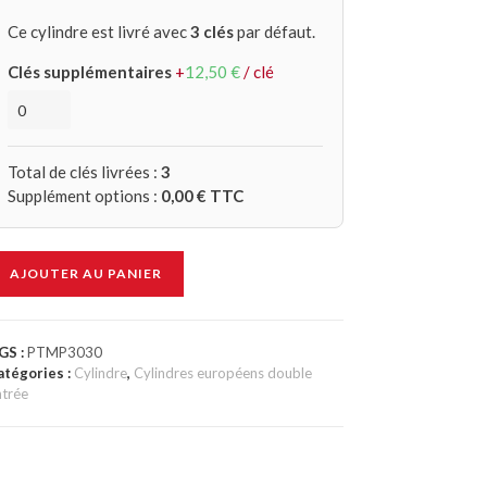
Ce cylindre est livré avec
3 clés
par défaut.
Clés supplémentaires
+
12,50
€
/ clé
Total de clés livrées :
3
Supplément options :
0,00
€ TTC
AJOUTER AU PANIER
GS :
PTMP3030
atégories :
Cylindre
,
Cylindres européens double
ntrée