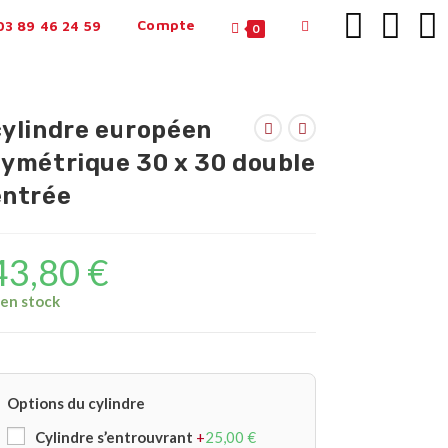
Compte
3 89 46 24 59
0
cylindre européen
symétrique 30 x 30 double
entrée
43,80
€
 en stock
Options du cylindre
Cylindre s’entrouvrant
+
25,00
€