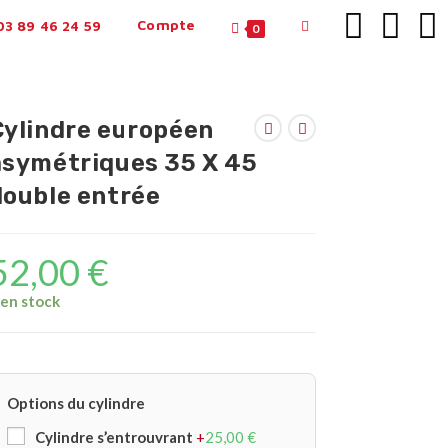
Compte
3 89 46 24 59
0
Cylindre européen
asymétriques 35 X 45
double entrée
52,00
€
 en stock
Options du cylindre
Cylindre s’entrouvrant
+
25,00
€