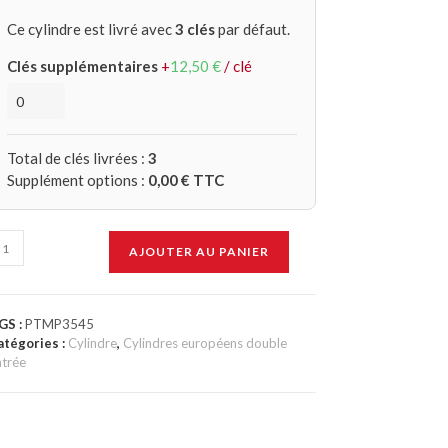
Ce cylindre est livré avec
3 clés
par défaut.
Clés supplémentaires
+
12,50
€
/ clé
Total de clés livrées :
3
Supplément options :
0,00
€ TTC
AJOUTER AU PANIER
GS :
PTMP3545
atégories :
Cylindre
,
Cylindres européens double
ntrée