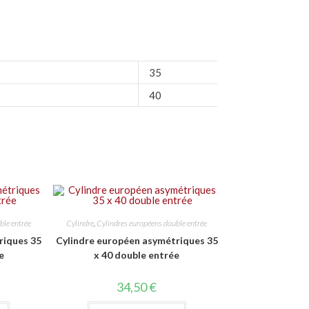
35
40
ble entrée
Cylindre
,
Cylindres européens double entrée
riques 35
Cylindre européen asymétriques 35
e
x 40 double entrée
34,50
€