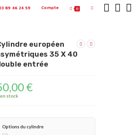
Compte
3 89 46 24 59
0
Cylindre européen
asymétriques 35 X 40
double entrée
50,00
€
 en stock
Options du cylindre