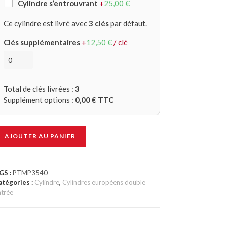
Cylindre s’entrouvrant
+
25,00
€
Ce cylindre est livré avec
3 clés
par défaut.
Clés supplémentaires
+
12,50
€
/ clé
Total de clés livrées :
3
Supplément options :
0,00
€ TTC
AJOUTER AU PANIER
GS :
PTMP3540
atégories :
Cylindre
,
Cylindres européens double
ntrée