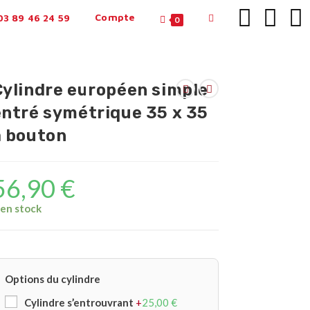
Compte
3 89 46 24 59
0
Cylindre européen simple
entré symétrique 35 x 35
a bouton
56,90
€
 en stock
Options du cylindre
Cylindre s’entrouvrant
+
25,00
€