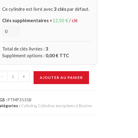
Ce cylindre est livré avec
3 clés
par défaut.
Clés supplémentaires
+
12,50
€
/ clé
Total de clés livrées :
3
Supplément options :
0,00
€ TTC
-
+
AJOUTER AU PANIER
GS :
PTMP3535B
atégories :
Cylindre
,
Cylindres européens à Bouton