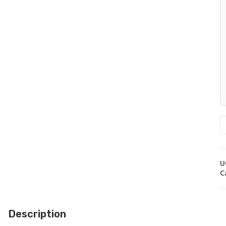
U
C
Description