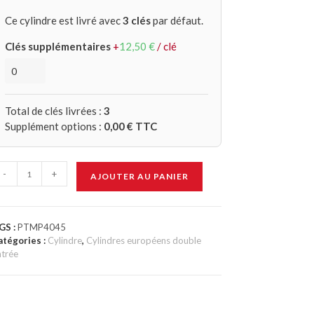
Ce cylindre est livré avec
3 clés
par défaut.
Clés supplémentaires
+
12,50
€
/ clé
Total de clés livrées :
3
Supplément options :
0,00
€ TTC
-
+
AJOUTER AU PANIER
GS :
PTMP4045
atégories :
Cylindre
,
Cylindres européens double
ntrée