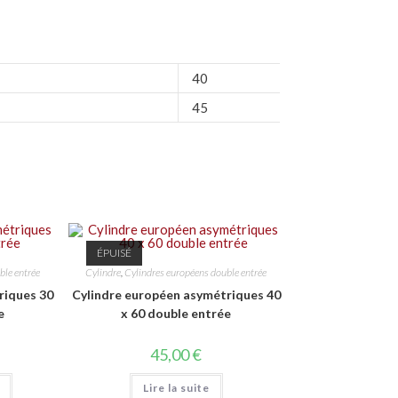
40
45
ÉPUISÉ
ble entrée
Cylindre
,
Cylindres européens double entrée
riques 30
Cylindre européen asymétriques 40
e
x 60 double entrée
45,00
€
Lire la suite