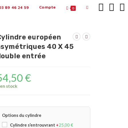
Compte
3 89 46 24 59
0
Cylindre européen
asymétriques 40 X 45
double entrée
54,50
€
 en stock
Options du cylindre
Cylindre s’entrouvrant
+
25,00
€