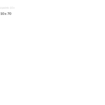
 à points 10 x
10 x 70