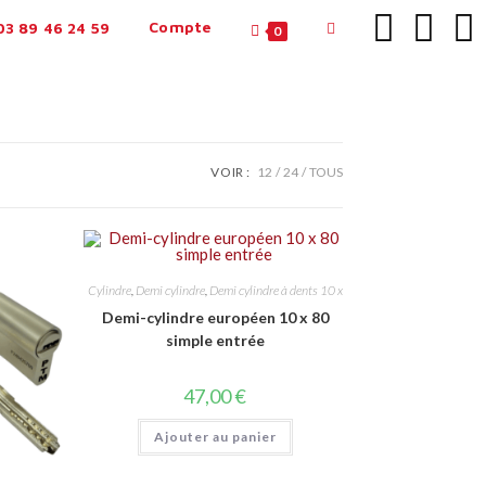
Compte
3 89 46 24 59
0
VOIR :
12
24
TOUS
Cylindre
,
Demi cylindre
,
Demi cylindre à dents 10 x
Demi-cylindre européen 10 x 80
simple entrée
47,00
€
Ajouter au panier