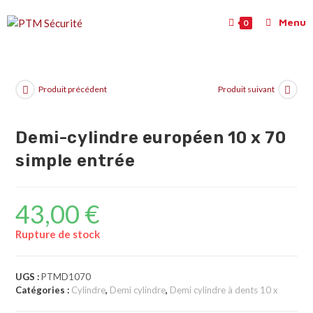
Menu
0
Produit précédent
Produit suivant
Demi-cylindre européen 10 x 70
simple entrée
43,00
€
Rupture de stock
UGS :
PTMD1070
Catégories :
Cylindre
,
Demi cylindre
,
Demi cylindre à dents 10 x