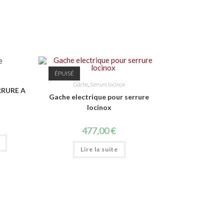
ÉPUISÉ
Gâche
,
Serrure locinox
RRURE A
Gache electrique pour serrure
locinox
477,00
€
Lire la suite