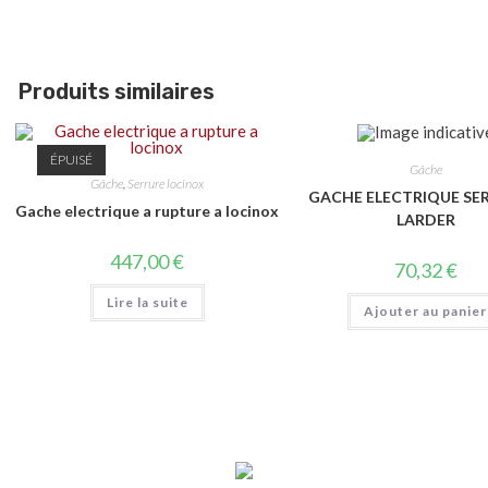
Produits similaires
ÉPUISÉ
Gâche
Gâche
,
Serrure locinox
GACHE ELECTRIQUE SE
Gache electrique a rupture a locinox
LARDER
447,00
€
70,32
€
Lire la suite
Ajouter au panier