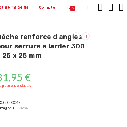
Compte
3 89 46 24 59
0
Gâche renforce d angles
our serrure a larder 300
x 25 x 25 mm
31,95
€
upture de stock
GS :
000048
atégorie :
Gâche