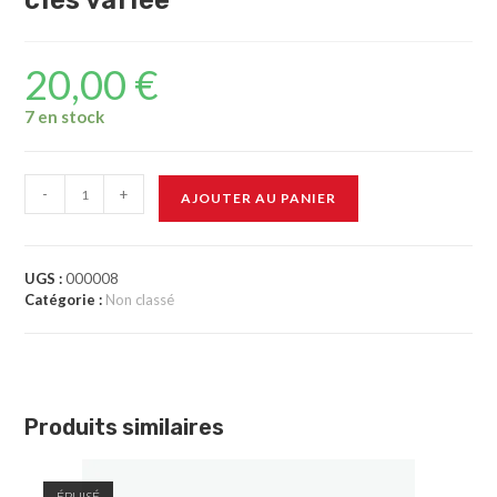
clés variée
20,00
€
7 en stock
-
+
AJOUTER AU PANIER
UGS :
000008
Catégorie :
Non classé
Produits similaires
ÉPUISÉ