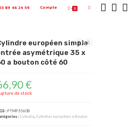
Compte
3 89 46 24 59
0
Cylindre européen simple
entrée asymétrique 35 x
60 a bouton côté 60
66,90
€
upture de stock
GS :
PTMP3560B
atégories :
Cylindre
,
Cylindres européens à Bouton