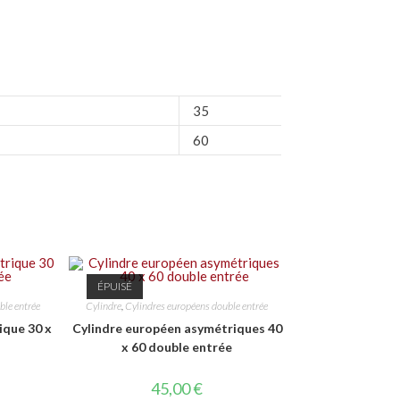
35
60
ÉPUISÉ
ble entrée
Cylindre
,
Cylindres européens double entrée
ique 30 x
Cylindre européen asymétriques 40
x 60 double entrée
45,00
€