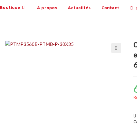
Boutique
A propos
Actualités
Contact
0
🔍
R
U
C