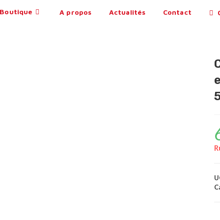
Boutique
A propos
Actualités
Contact
0
R
U
C