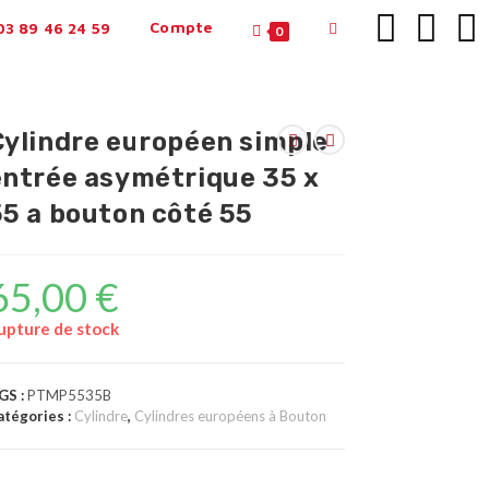
Compte
3 89 46 24 59
0
Cylindre européen simple
entrée asymétrique 35 x
55 a bouton côté 55
65,00
€
upture de stock
GS :
PTMP5535B
atégories :
Cylindre
,
Cylindres européens à Bouton