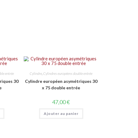
ble entrée
Cylindre
,
Cylindres européens double entrée
riques 30
Cylindre européen asymétriques 30
e
x 75 double entrée
47,00
€
Ajouter au panier