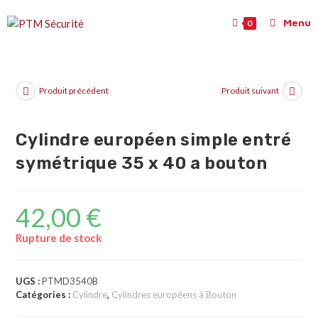
Menu
0
Produit précédent
Produit suivant
Cylindre européen simple entré
symétrique 35 x 40 a bouton
42,00
€
Rupture de stock
UGS :
PTMD3540B
Catégories :
Cylindre
,
Cylindres européens à Bouton