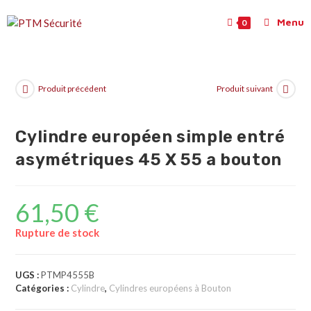
Menu
0
Produit précédent
Produit suivant
Cylindre européen simple entré
asymétriques 45 X 55 a bouton
61,50
€
Rupture de stock
UGS :
PTMP4555B
Catégories :
Cylindre
,
Cylindres européens à Bouton