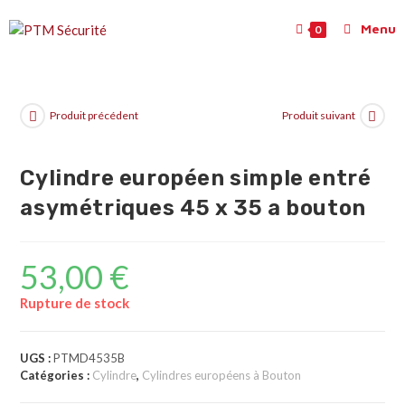
Menu
0
Produit précédent
Produit suivant
Cylindre européen simple entré
asymétriques 45 x 35 a bouton
53,00
€
Rupture de stock
UGS :
PTMD4535B
Catégories :
Cylindre
,
Cylindres européens à Bouton