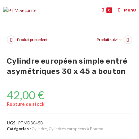
Menu
0
Produit précédent
Produit suivant
Cylindre européen simple entré
asymétriques 30 x 45 a bouton
42,00
€
Rupture de stock
UGS :
PTMD3045B
Catégories :
Cylindre
,
Cylindres européens à Bouton