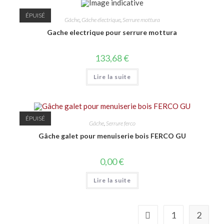
ÉPUISÉ
Gâche
,
Gâche électrique
,
Serrure mottura
Gache electrique pour serrure mottura
133,68
€
Lire la suite
ÉPUISÉ
Gâche
,
Serrure ferco
Gâche galet pour menuiserie bois FERCO GU
0,00
€
Lire la suite
1
2